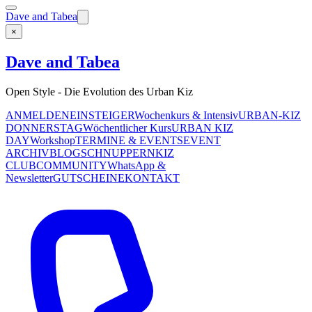
Dave and Tabea
×
Dave and Tabea
Open Style - Die Evolution des Urban Kiz
ANMELDEN
EINSTEIGER
Wochenkurs & Intensiv
URBAN-KIZ
DONNERSTAG
Wöchentlicher Kurs
URBAN KIZ
DAY
Workshop
TERMINE & EVENTS
EVENT
ARCHIV
BLOG
SCHNUPPERN
KIZ
CLUB
COMMUNITY
WhatsApp &
Newsletter
GUTSCHEINE
KONTAKT