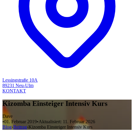
Lessingstraße 10A
89231 Neu-Ulm
KONTAKT
Kizomba Einsteiger Intensiv Kurs
Dave
•
01. Februar 2019
•
Aktualisiert:
11. Februar 2026
Blog
›
Beitrag
›
Kizomba Einsteiger Intensiv Kurs