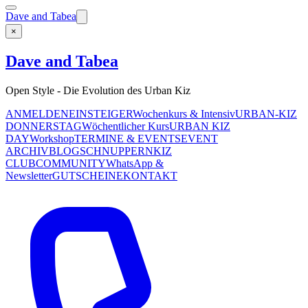
Dave and Tabea
×
Dave and Tabea
Open Style - Die Evolution des Urban Kiz
ANMELDEN
EINSTEIGER
Wochenkurs & Intensiv
URBAN-KIZ
DONNERSTAG
Wöchentlicher Kurs
URBAN KIZ
DAY
Workshop
TERMINE & EVENTS
EVENT
ARCHIV
BLOG
SCHNUPPERN
KIZ
CLUB
COMMUNITY
WhatsApp &
Newsletter
GUTSCHEINE
KONTAKT