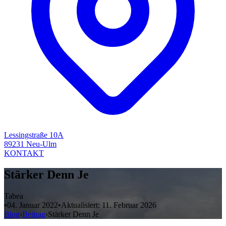
Lessingstraße 10A
89231 Neu-Ulm
KONTAKT
Stärker Denn Je
Tabea
•
04. Januar 2022
•
Aktualisiert:
11. Februar 2026
Blog
›
Beitrag
›
Stärker Denn Je