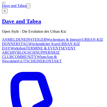
Dave and Tabea
×
Dave and Tabea
Open Style - Die Evolution des Urban Kiz
ANMELDEN
EINSTEIGER
Wochenkurs & Intensiv
URBAN-KIZ
DONNERSTAG
Wöchentlicher Kurs
URBAN KIZ
DAY
Workshop
TERMINE & EVENTS
EVENT
ARCHIV
BLOG
SCHNUPPERN
KIZ
CLUB
COMMUNITY
WhatsApp &
Newsletter
GUTSCHEINE
KONTAKT