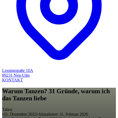
Lessingstraße 10A
89231 Neu-Ulm
KONTAKT
Warum Tanzen? 31 Gründe, warum ich
das Tanzen liebe
Tabea
•
31. Dezember 2022
•
Aktualisiert:
11. Februar 2026