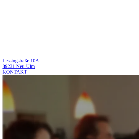
Lessingstraße 10A
89231 Neu-Ulm
KONTAKT