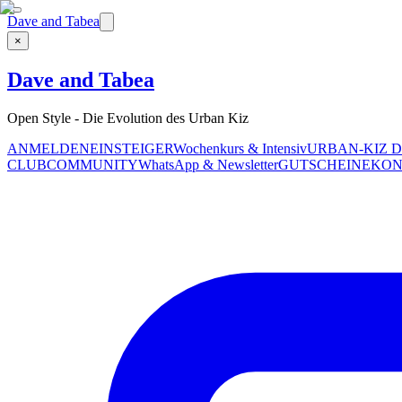
Dave and Tabea
×
Dave and Tabea
Open Style - Die Evolution des Urban Kiz
ANMELDEN
EINSTEIGER
Wochenkurs & Intensiv
URBAN-KIZ 
CLUB
COMMUNITY
WhatsApp & Newsletter
GUTSCHEINE
KON